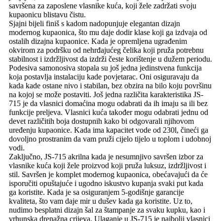
savršena za zaposlene vlasnike kuća, koji žele zadržati svoju
kupaonicu blistavu čistu.
Sjajni bijeli finiš s kadom nadopunjuje elegantan dizajn
modernog kupaonica, što mu daje dodir klase koji ga izdvaja od
ostalih dizajna kupaonice. Kada je opremljena ugrađenim
okvirom za podršku od nehrđajućeg čelika koji pruža potrebnu
stabilnost i izdržljivost da izdrži česte korištenje u dužem periodu.
Podesiva samonosiva stopala su još jedna jedinstvena funkcija
koja postavlja instalaciju kade povjetarac. Oni osiguravaju da
kada kade ostane nivo i stabilan, bez obzira na bilo koju površinu
na kojoj se može postaviti. Još jedna različita karakteristika JS-
715 je da vlasnici domaćina mogu odabrati da ih imaju sa ili bez
funkcije preljeva. Vlasnici kuća također mogu odabrati jednu od
devet različitih boja dostupnih kako bi odgovarali njihovom
uređenju kupaonice. Kada ima kapacitet vode od 230l, čineći ga
dovoljno prostranim da vam pruži cijelo tijelo u toplom i udobnoj
vodi.
Zaključno, JS-715 akrilna kada je nesumnjivo savršen izbor za
vlasnike kuća koji žele proizvod koji pruža luksuz, izdržljivost i
stil. Savršen je komplet modernog kupaonica, obećavajući da će
isporučiti opuštajuće i ugodno iskustvo kupanja svaki put kada
ga koristite. Kada je sa osiguranjem 5-godišnje garancije
kvaliteta, što vam daje mir u dušev kada ga koristite. Uz to,
nudimo besplatni dizajn šal za štampanje za svaku kupku, kao i
vrhunska drenažna crijeva. Ulaganje u JS-715 je najbolji vlasnici