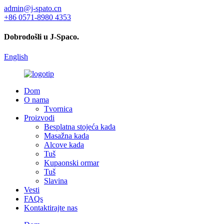
admin@j-spato.cn
+86 0571-8980 4353
Dobrodošli u J-Spaco.
English
Dom
O nama
Tvornica
Proizvodi
Besplatna stojeća kada
Masažna kada
Alcove kada
Tuš
Kupaonski ormar
Tuš
Slavina
Vesti
FAQs
Kontaktirajte nas