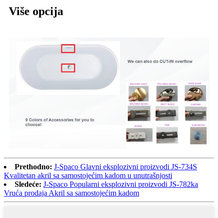
Više opcija
Prethodno:
J-Spaco Glavni eksplozivni proizvodi JS-734S
Kvalitetan akril sa samostojećim kadom u unutrašnjosti
Sledeće:
J-Spaco Popularni eksplozivni proizvodi JS-782ka
Vruća prodaja Akril sa samostojećim kadom