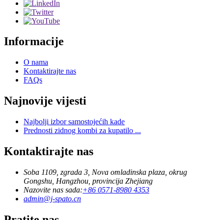
Informacije
O nama
Kontaktirajte nas
FAQs
Najnovije vijesti
Najbolji izbor samostojećih kade
Prednosti zidnog kombi za kupatilo ...
Kontaktirajte nas
Soba 1109, zgrada 3, Nova omladinska plaza, okrug
Gongshu, Hangzhou, provincija Zhejiang
Nazovite nas sada:
+86 0571-8980 4353
admin@j-spato.cn
Pratite nas