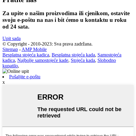
Za upite o našim proizvodima ili cjenikom, ostavite
svoju e-poštu na nas i bit ćemo u kontaktu u roku
od 24 sata.
Upit sada
© Copyright - 2010-2023: Sva prava zadržana.
Sitemap
-
AMP Mobile
Besplatna stojeća kadica
,
Besplatna stojeća kada
,
Samostojeća
kadica
,
Najbolje samostojeće kade
,
Stojeća kada
,
Slobodno
kupatilo
,
Pošaljite e-poštu
x