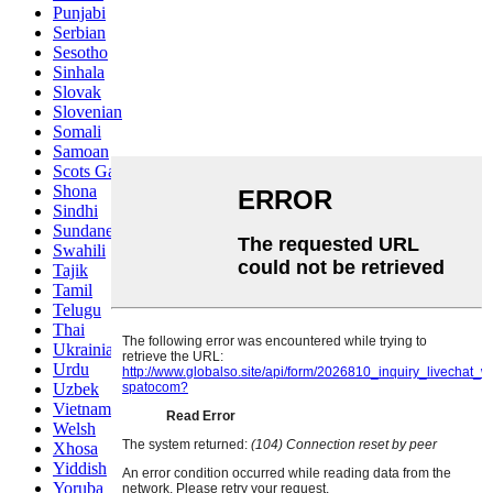
Punjabi
Serbian
Sesotho
Sinhala
Slovak
Slovenian
Somali
Samoan
Scots Gaelic
Shona
Sindhi
Sundanese
Swahili
Tajik
Tamil
Telugu
Thai
Ukrainian
Urdu
Uzbek
Vietnamese
Welsh
Xhosa
Yiddish
Yoruba