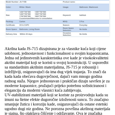
Akrilna kada JS-715 dizajnirana je za vlasnike kuća koji cijene
udobnost, jednostavnost i funkcionalnost u svojim kupaonicama.
Jedna od jedinstvenih karakteristika ove kade je visokokvalitetni
akrilni materijal koji se koristi u svojoj konstrukciji. U usporedbi
sa standardnim akrilnim materijalima, JS-715 je robusniji i
izdržljiviji, osiguravajući da ima dug vijek trajanja. To znači da
kada kada obećava dugovječnost, dajući vam mnogo godina
radnog staža. Njegov jednostavan i praktičan dizajn savršen je za
moderne kupaonice, pružajući prijeko potrebnu sofisticiranost i
eleganciju da moderni vlasnici kuća zahtijevaju.
UV-stabilizirani materijali koji se koriste za proizvodnju kada su
imuni na štetne efekte dugoročne izloženosti suncu. To značajno
smanjuje žuticu i koroziju kade, osiguravajući da ostane estetski
ugodno dugi niz godina. Ne porozna površina akrilnog materijala
je sjajna, što olakšava čišćenje i održavanje. Ova je značajka