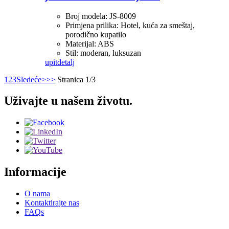
Broj modela: JS-8009
Primjena prilika: Hotel, kuća za smeštaj,
porodično kupatilo
Materijal: ABS
Stil: moderan, luksuzan
upit
detalj
1
2
3
Sledeće>
>>
Stranica 1/3
Uživajte u našem životu.
Informacije
O nama
Kontaktirajte nas
FAQs