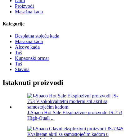
Dom
Proizvodi
Masažna kada
Kategorije
Besplatna stojeća kada
Masažna kada
Alcove kada
Tuš
Kupaonski ormar
Tuš
Slavina
Istaknuti proizvodi
J-Spaco Hot Sale Eksplozivne proizvode JS-753
High-Quall ...