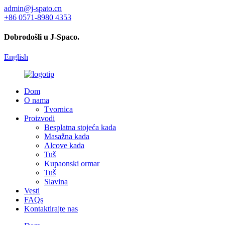
admin@j-spato.cn
+86 0571-8980 4353
Dobrodošli u J-Spaco.
English
Dom
O nama
Tvornica
Proizvodi
Besplatna stojeća kada
Masažna kada
Alcove kada
Tuš
Kupaonski ormar
Tuš
Slavina
Vesti
FAQs
Kontaktirajte nas