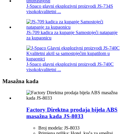
J-Spaco glavni eksplozivni proizvodi JS-734S
visokokvalitetni ...
JS-709 kadica za kupanje Samostojeći natapanje
za kupaonicu
J-Spaco glavni eksplozivni proizvodi JS-740C
visokokvalitetni ...
Masažna kada
Factory Direktna prodaja bijela ABS
masažna kada JS-8033
Broj modela: JS-8033
Primjena prilika: Hotel, kuća za smeštaj,