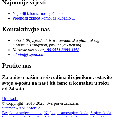
Najnovije vijesti
Najbolji izbor samostojećih kade
Prednosti zidnog kombi za kupatilo ...
Kontaktirajte nas
Soba 1109, zgrada 3, Nova omladinska plaza, okrug
Gongshu, Hangzhou, provincija Zhejiang
Nazovite nas sada:
+86 0571-8980 4353
admin@j-spato.cn
Pratite nas
Za upite o našim proizvodima ili cjenikom, ostavite
svoju e-poštu na nas i bit ćemo u kontaktu u roku
od 24 sata.
Upit sada
© Copyright - 2010-2023: Sva prava zadržana.
Sitemap
-
AMP Mobile
Besplatna stojeća kadica
,
Najbolje samostojeće kade
,
Stojeća kada
,