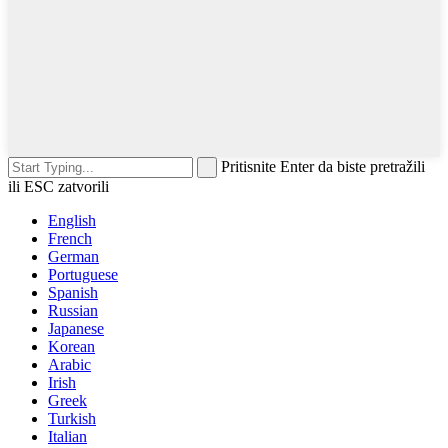
Pritisnite Enter da biste pretražili
ili ESC zatvorili
English
French
German
Portuguese
Spanish
Russian
Japanese
Korean
Arabic
Irish
Greek
Turkish
Italian