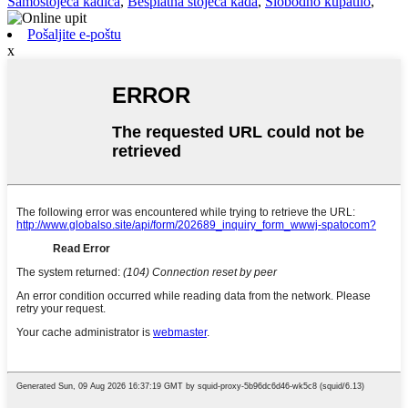
Samostojeća kadica
,
Besplatna stojeća kada
,
Slobodno kupatilo
,
Pošaljite e-poštu
x