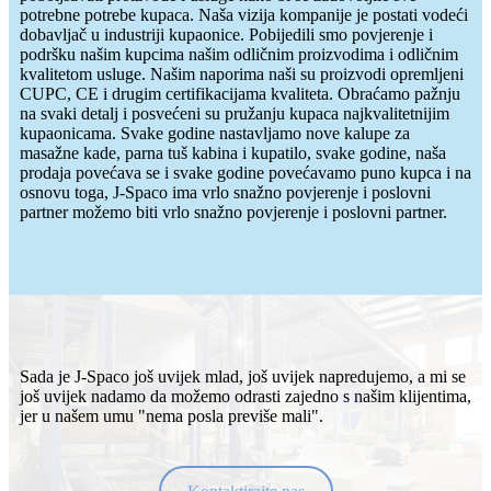
potrebne potrebe kupaca. Naša vizija kompanije je postati vodeći
dobavljač u industriji kupaonice. Pobijedili smo povjerenje i
podršku našim kupcima našim odličnim proizvodima i odličnim
kvalitetom usluge. Našim naporima naši su proizvodi opremljeni
CUPC, CE i drugim certifikacijama kvaliteta. Obraćamo pažnju
na svaki detalj i posvećeni su pružanju kupaca najkvalitetnijim
kupaonicama. Svake godine nastavljamo nove kalupe za
masažne kade, parna tuš kabina i kupatilo, svake godine, naša
prodaja povećava se i svake godine povećavamo puno kupca i na
osnovu toga, J-Spaco ima vrlo snažno povjerenje i poslovni
partner možemo biti vrlo snažno povjerenje i poslovni partner.
Sada je J-Spaco još uvijek mlad, još uvijek napredujemo, a mi se
još uvijek nadamo da možemo odrasti zajedno s našim klijentima,
jer u našem umu "nema posla previše mali".