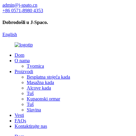
admin@j-spato.cn
+86 0571-8980 4353
Dobrodošli u J-Spaco.
English
Dom
O nama
Tvornica
Proizvodi
Besplatna stojeća kada
Masažna kada
Alcove kada
Tuš
Kupaonski ormar
Tuš
Slavina
Vesti
FAQs
Kontaktirajte nas