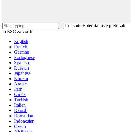
Pritisnite Enter da biste pretražili
ili ESC zatvorili
English
French
German
Portuguese
Spanish
Russian
Japanese
Korean
Arabic
Irish
Greek
Turkish
Italian
Danish
Romanian
Indonesian
Czech
Afrikaans