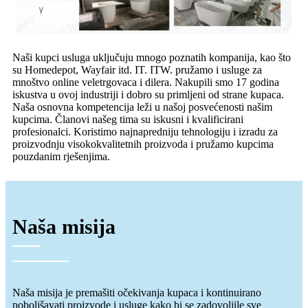
Naši kupci usluga uključuju mnogo poznatih kompanija, kao što
su Homedepot, Wayfair itd. IT. ITW. pružamo i usluge za
mnoštvo online veletrgovaca i dilera. Nakupili smo 17 godina
iskustva u ovoj industriji i dobro su primljeni od strane kupaca.
Naša osnovna kompetencija leži u našoj posvećenosti našim
kupcima. Članovi našeg tima su iskusni i kvalificirani
profesionalci. Koristimo najnapredniju tehnologiju i izradu za
proizvodnju visokokvalitetnih proizvoda i pružamo kupcima
pouzdanim rješenjima.
Naša misija
Naša misija je premašiti očekivanja kupaca i kontinuirano
poboljšavati proizvode i usluge kako bi se zadovoljile sve