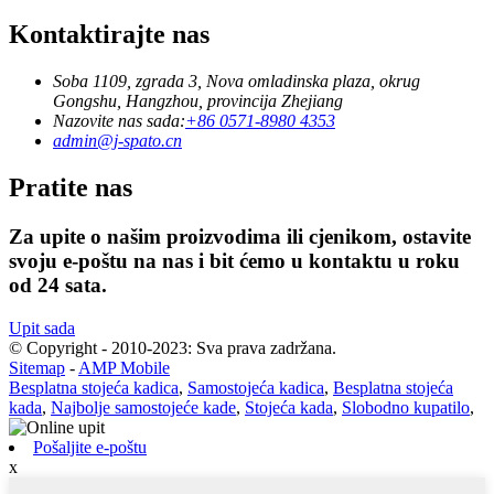
Kontaktirajte nas
Soba 1109, zgrada 3, Nova omladinska plaza, okrug
Gongshu, Hangzhou, provincija Zhejiang
Nazovite nas sada:
+86 0571-8980 4353
admin@j-spato.cn
Pratite nas
Za upite o našim proizvodima ili cjenikom, ostavite
svoju e-poštu na nas i bit ćemo u kontaktu u roku
od 24 sata.
Upit sada
© Copyright - 2010-2023: Sva prava zadržana.
Sitemap
-
AMP Mobile
Besplatna stojeća kadica
,
Samostojeća kadica
,
Besplatna stojeća
kada
,
Najbolje samostojeće kade
,
Stojeća kada
,
Slobodno kupatilo
,
Pošaljite e-poštu
x